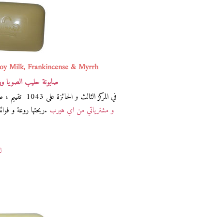
Soy Milk, Frankincense & Myrrh
صابونة حليب الصويا وزبد
في المركز الثالث و الحائزة على 1043 تقييم ، صابونة زبدة الشيا مع زيت اللبان و المر اتكلمت عنها في صفحة
و مشترياتي من اي هيرب
.ريحتها روعة و فوا
لش