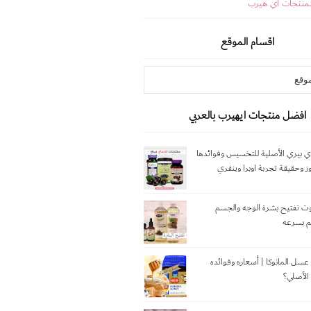
لمنتجات اي هيرب
اقسام الموقع
افضل منتجات ايهيرب بالعربي
 بيري الأصلية للتخسيس وفوائدها
وز وحقيقة تجربة اوبرا وينفري
 9 زيوت تفتيح بشرة الوجه والجسم
م بسرعه
عسل المانوكا | أسعاره وفوائده
الأصلي؟