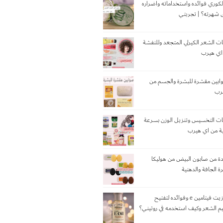
لكوري فوائده واستخداماته واضراره
شهرته؟ | تجربتي
 الشعر الكيرلي المتجعد وللنفشة
 اي هيرب
 6 صوابين مقشرة للبشرة والجسم من
رب
ت التخسيس وتنزيل الوزن بسرعة
ية من اي هيرب
يدة من صابون البيض من هوليكا
ة الجافة والدهنية
تجربتي مع زيت فيتامين e وفوائده لتفتيح
يم الشعر وكيف استخدمه في روتيني؟