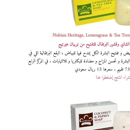
Nubian Heritage, Lemongrass & Tea Tree
لشاي وقشور البرتقال للتفتيح من نوبيان هيرتيج
ض و تفتيح البشرة الكل يمدح فيها للبياض ، البقع البرتقالية اللي في
شرة و تحسن المزاج و مضادة للبكتريا و للالتهابات . في المركز الرابع
راء المنتج إضغطوا هنا