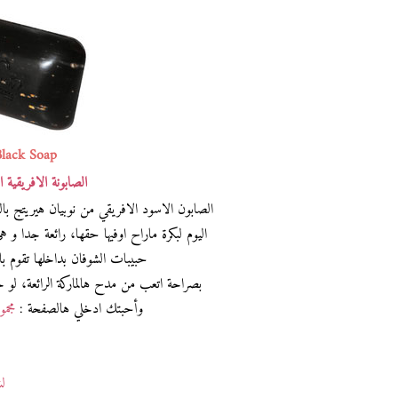
Black Soap
الصابونة الافريقية 
اليوم لبكرة ماراح اوفيها حقها، رائعة جدا و هي ف
حبيبات الشوفان بداخلها تقوم بال
بصراحة اتعب من مدح هالماركة الرائعة، لو حا
وأحبتك ادخلي هالصفحة :
مجمو
لش