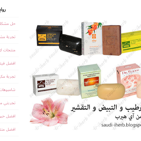
روا
حل مشكلة
تجربة مشت
منتجات ا
افضل فيتا
تجربة مكي
شامبوهات iherb للش
تجربتي مع
افضل حبوب
افضل منت