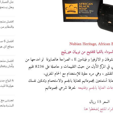
جل الصبار ا
وهل يستحق 
افضل منتجات
والتطاير من
افضل
Nubian Heritage, African 
موقع اي هي
السوداء بالشيا للتفتيح من نوبيان هيريتيج
الصابون الاسود الافريقي من نوبيان هيريتج بالشوفان و الالوفيرا و فيتامين E ، الصراحة هالصابونة لو امدحها من
افضل منتجا
ي المركز الأول من حيث التقييمات و حاصلة على 8236 تقييم
وأمان وفعال
تقشير ، وهي مره حلوة للإستخدام مع الحمام المغربي.
بة تستمتعين بمجموعاتهم للعناية بالجسم والاستحمام وتدللين نفسك
4 انواع جد
هوليكا للبشر
عات العناية بالجسم وتفتيحه
لمعرفة شرحي لمجموعاتهم
السعر 15 ريال
البشرة وتنع
راء المنتج إضغطوا هنا