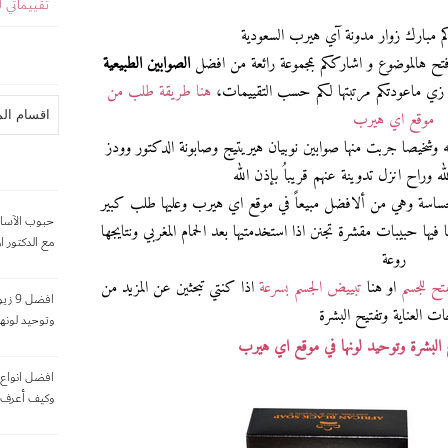
تقييماتي 
كم مبارك زوار مدونة آي هيرب السعودية
ح هالموضوع و اشارككم بمجموعة رائعة من افضل
الصوابين الطبيعية
زي ماعودتكم مرتبتها لكم حسب التقييمات،
هنا طريقة طلب من
موقع اي هيرب
 وشخيصا جربت منها صوابين نوبيان هيريتيج وصابونة الدكتور وودز
له وراح انزل تدوينة عنهم قريباُ بإذن الله
 الحساسة وهي من ألافضل مبيعاً في موقع اي هيرب وعليها طلب كبير
حبوب الآساي
 فيها حبيبات مقشرة تجنن اذا استخدمتيها بعد الحمام المغربي ونتايجها
مع الدكتور ا
روعة
تح للجسم
او هنا
تبييض الجسم بسرعة
اذا كنتي تبحثين عن المزيد من
افضل
ات العناية وتفتيح البشرة
وتوحيد لونه
 البشرة وتوحيد لونها في موقع اي هيرب
افضل انواع 
وكيف أعرف 