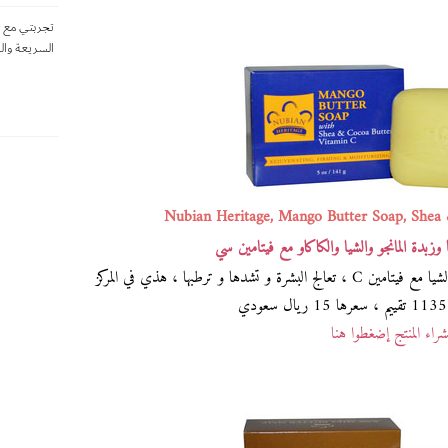
تجربتي مع ا
السريعة وال
Nubian Heritage, Mango Butter Soap, Shea
 وزبدة المانجو والشيا والكاكاو مع فيتامين سي
صابونة نوبيان هيريتج بزبدة المانجو و الكاكاو و الشيا مع فيتامين C ، تعالج البشرة و تشدها و ترطبها ، هذي في المركز
راء المنتج إضغطوا هنا