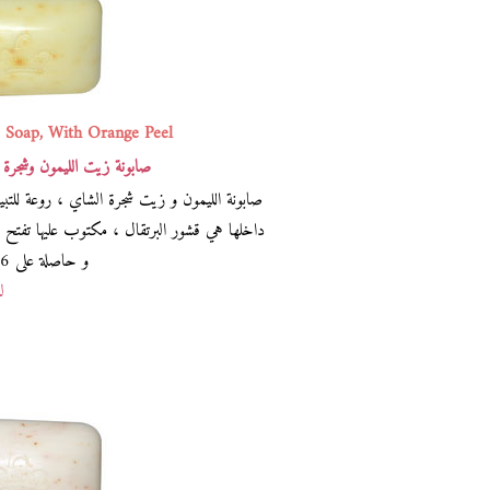
 Soap, With Orange Peel
صابونة زيت الليمون وشجرة ا
صابونة الليمون و زيت شجرة الشاي ، روعة للتبيي
داخلها هي قشور البرتقال ، مكتوب عليها تفتح الب
و حاصلة على 736 تقييم . سعرها 15 ريال سعودي
لش