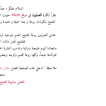
السلام عليكم ، عيد
نظراً لكثرة
الصابون
في
موقع iHerb
حبيت افت
لتفتيح بمكونات
روعة و جدا جميلة و مفيدة
و 
هذي الصوابين روعة لتفتيح الجسم وتوحيد لونه
للتفتيح تجنن ماشاء ال
منتجاتنا اليوم طبيعية ونباتية وتناسب البشرة
لفوائدها طبعاً، وكلها روعة للجسم والوجه وبعضها
ملاحظة : ادخلي هذه الصفحة افضل
مقشر مف
منتج
افضل صابونة لتفتيح