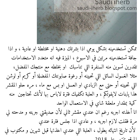
ممكن تستخدمينه بشكل يومي اذا بشرتك دهنية او مختلطة او عادية ، و اذا
جافة تستخدمينه مرتين في الاسبوع ، الميزة فيه انه متعدد الاستخدامات
تقدرين تسوين منه السنفرة اللي تناسبك او بخلطه مع منتجك المفضل،
مثلا الغسول السائل اللي تحبينه أو رغوة صابونتك المفضلة أو كريم أو لوشن
اللي تحبينه أو حتى مع الزبادي او العسل او بس مع ماء ، مره حلو المقشر
هذا يابنات لايفوتكم ، و العلبة تكفيك فترة لاباس بها لأنك تحتاجين منه
كمية بمقدار ملعقة شاي في الاستعمال الواحد
انا أخذته اجربه رغم ان عندي مقشر ثاني لأن صديقتي جربته و مدحته لي
مرة فقلت لازم اجربه ، و عادي اذا جلس فترة عندي
لأن تاريخ انتهائه يطول ، العلبة اللي عندي اخذتها قبل شهرين و مكتوب في
الموقع تنتهي على 2018