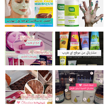
افضل 6 معقمات يدين صحية وطبية
افضل ماسكات للوجه في اي هيرب لتنظيف
ومعالجة البشرة
تجربة الشراء من موقع اي هيرب بعد قيود
تجربتي من اي هيرب مكياج ايلف باسيفيكا
الجمارك
برونزر وكريمات ومرطب للشعر الكيرلي
تجربة اي هيرب مشترياتي الشتوية لروتين
تجربة شوكولاتة Chocolove من iherb