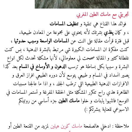
تجربتي مع ماسك الطين المغربي
فوائد هذا القناع هي تنقية و
تنظيف المسامات
، و كمان
يغذي
بشرتك لأنه يحتوي على مجموعة من المعادن طبيعية.
قبل فترة قرأت مقالة على النت عن
المسامات الواسعة وسبب حدوثها
،
كنت مفكرة ان المسامات الكبيرة شي مرتبط بالبشرة الدهنية ، بس كنت
غلطانة كثير و المقالة صححت لي معلوماتي، لأنها مشكلة تحدث لكل انواع
البشرة و سببها بكل بساطة هو ترسب
الدهون و الأوساخ في المسام
بعد كذا
يصير انسداد في المسام و طبيعي يتوسع لأن دوره الطبيعي افراز العرق و
الافرازات الدهنية الطبيعية اللي ترطب الجلد ، و اذا ما عالجنا مسببات
الظاهرة هذي راح تتكرر المشكلة مثل الحلقة المفرغة و تستمر المسامات في
التوسع! فانتبهوا يابنات و خلوا
ماسك الطين
جزء أساسي من روتينكم
الاسبوعي للعناية ببشرتكم :)
ملاحظة : ادخلي هالصفحة
ماسك كوين هيلين
لمزيد من القنعة الطين أو