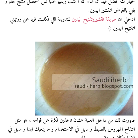
خيارات افضل لليد ان شاء الله اكتب ريفيو عنها بس احصل منتج حلو و
يفي بالغرض لتقشير اليدين.
ادخلي هنا
طريقة تقشيروتفتيح اليدين
للتدوينة اللي تكلمت فيها عن روتيني
لتفتيح اليدين :)
صورت لك من داخل العلبة عشان تاخذين فكرة عن قوامه ، هو مثل
التفاح المهروس بالضبط و سهل في الاستخدام و ما يتعبك ابدا و سهل في