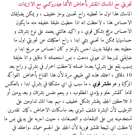
تجربتي مع الماسك المقشر بأحماض الألفا هيدروكسي مع الانزيمات
الماسك هذا اول ما تحطينه راح تحسين بوخز خفيف ، و يمكن يضايقك
الاحساس هذا ، لاحظت انه اذا حطيت طبقة خفيفه منه ما يكون
الاحساس مزعج بشكل قوي ، و اكيد هالشي يعتمد على نوع بشرتك و
حساسيتها ممكن ما تحسي بشي ابدا ، راح احكيلك عن تجربتي اول ما
حطيته بعد دقيقة بديت احس بالوخز و كان احساس مو مريح ابدا و
ضايقني لدرجة ان عيوني دمعت ، بس استحملته 5 دقايق و انا خايفة
يسيب بقع على بشرتي! بعدما غسلته لاحظت احمرار في بشرتي و راح بعد
10 دقائق ، اعتقد هذه شي طبيعي مرة لأن هذا القناع بأحماض الفواكه
المركزة و هو
مقشر قوي
، ما سبب لي اي مشكلة في بشرتي ابدا ، بالعكس
تماما كمقشر حلو و يؤدي المطلوب ، و ينعم ملمس بشرتك و بعد يومين أو
3 تلاحظين الجلد يتقشر بشكل خفيف ، مهم جدا انك تداومين على
الترطيب لأن البشرة تنشف شوي بعد ماسكات الاحماض ،كمان تقدرين
تستخدمينه بس على التبقعات و التصبغات ، حبيت اجربه على يديني بس ما
لاحظت اي نتيجة تقشير فورية لأن الجلد على الجسم سميك .واعتقد في