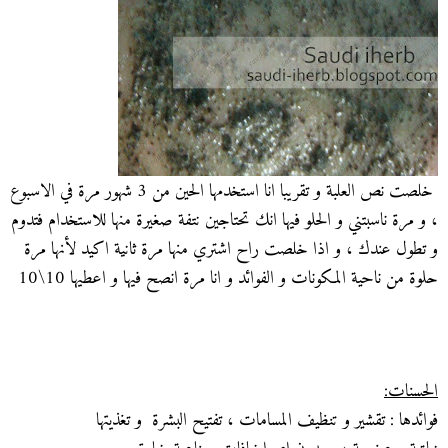
خلصت نص العلبة و تقريبا انا استخدمها الحين من 3 شهور مرة في الاسبوع
، و مرة ناسبتني و الحلو فيها انك تحتاجين نتفة صغيرة منها للاستخدام فتدوم
و تطول عندك ، و اذا خلصت راح اشتري منها مرة ثانية اكيد لأنها مرة
حلوة من ناحية المكونات و الفوائد و انا مرة انصح فيها و اعطيها 10\10
الحسنات:
فوائدها : تقشير و تنظيف المسامات ، تفتيح البشرة و تغذيتها