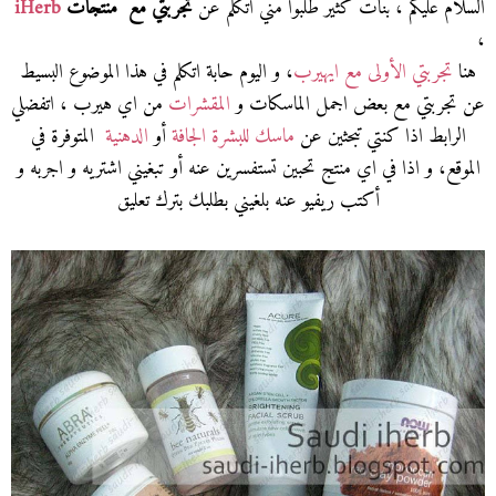
السلام عليكم ، بنات كثير طلبوا مني اتكلم عن
تجربتي مع منتجات
iHerb
،
هنا
تجربتي الأولى مع ايهيرب
، و اليوم حابة اتكلم في هذا الموضوع البسيط
عن تجربتي مع بعض اجمل الماسكات و
المقشرات
من اي هيرب ، اتفضلي
الرابط اذا كنتي تبحثين عن
ماسك للبشرة الجافة
أو
الدهنية
المتوفرة في
الموقع، و اذا في اي منتج تحبين تستفسرين عنه أو تبغيني اشتريه و اجربه و
أكتب ريفيو عنه بلغيني بطلبك بترك تعليق