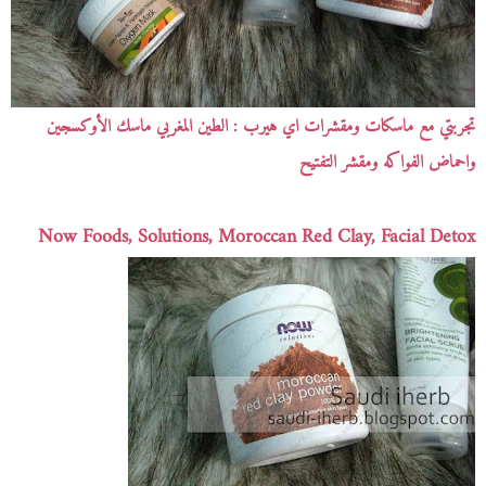
تجربتي مع ماسكات ومقشرات اي هيرب : الطين المغربي ماسك الأوكسجين
واحماض الفواكه ومقشر التفتيح
Now Foods, Solutions, Moroccan Red Clay, Facial Detox