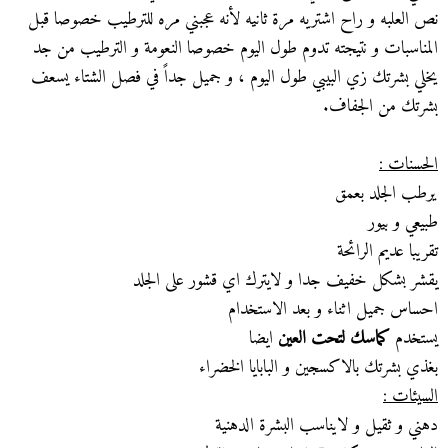
نص العلبه و راح اشتريه مرة ثانيه لأنه عجبني مره للترطيب خصوصا قبل
المناسبات و نتيجته تدوم طول اليوم خصوصا النعومة و الترطيب من جد
يخلي بشرتك زي البيبي طول اليوم ، و جميل جداً في فصل الشتاء يسعف
بشرتك من الجفاف.
الحسنات :
يرطب الجلد بعمق
طبيعي و بيور
تقريبا عديم الرائحة
يقشر بشكل خفيف جدا و لايترك اي قشور على الجلد
احساس جميل اثناء و بعد الاستخدام
يستخدم
كماسك لتحت العين
ايضا
بغذي بشرتك بالاكسجين و البابايا الخضراء
السيئات :
دهني و ثقيل و لايناسب البشرة الدهنية