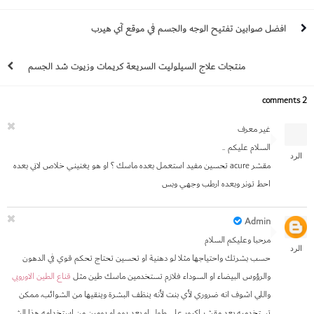
طبيعي
افضل صوابين تفتيح الوجه والجسم في موقع آي هيرب
منتجات علاج السيلوليت السريعة كريمات وزيوت شد الجسم
2 comments
غير معرف
السلام عليكم ..
الرد
مقشر acure تحسين مفيد استعمل بعده ماسك ؟ او هو يغنيني خلاص لاني بعده
احط تونر وبعده ارطب وجهي وبس
Admin
مرحبا وعليكم السلام
الرد
حسب بشرتك واحتياجها مثلا لو دهنية او تحسين تحتاج تحكم قوي في الدهون
والرؤوس البيضاء او السوداء فلازم تستخدمين ماسك طين مثل
قناع الطين الاوروبي
واللي اشوف انه ضروري لأي بنت لأنه ينظف البشرة وينقيها من الشوائب، ممكن
تستخدميه بعد مقشر اكيور على طول او بعد يوم او يومين من استخدامه هذا الشي