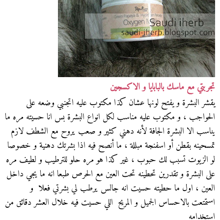
تجربتي مع ماسك بالبابايا و الاكسجين
يقشر البشرة و يفتح لونها عشان كذا مكتوب عليه اتجنبي وضعه على
الحواجب ، و مكتوب عليه مناسب لكل انواع البشرة بس انا حسيته مره ما
يناسب الا البشرة الجافة لأنه دهني كثير و صعب يروح مع الشطف لازم
تمسحينه بقطن أو اسفنجة مبللة ، ما أنصح فيه اذا بشرتك دهنية و خصوصا
لو الزيوت تسبب لك حبوب ، غير كذا هو مره حلو للترطيب و لطيف مره
على البشرة و تقدرين تحطينه تحت العين مع الحرص طبعا انه ما يجي داخل
العين ، اول ما حطيته حسيت انه جالس يرطب لي بشرتي فعلا و
استمتعت بالاحساس الجميل و المريح اللي حسيت فيه خلال العشر دقائق من
استخدامه