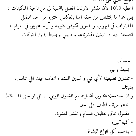
اعطيه 8\10 لأن مقشر الارغان افضل بالنسبة لي من ناحية المكونات ،
بس هذا ما ينتقص من حقه ابدا بالعكس اعتبره من احد افضل
المقشرات في ايهيرب و تقدرين تشوفين تقييمه و آراء المجربين في الموقع ،
انصحك فيه اذا تبغين مقشرناعم و طبيعي و بسيط بدون اضافات
الحسنات :
- بسيط و بيور
- تقدرين تضيفينه لأي شي و تسوين السنفرة الخاصة فيك اللي تناسب
بشرتك
و اذا مستعجلة تقدرين تخلطينه مع الغسول اليومي السائل او حتى الماء فقط
- ناعم مرة و لطيف على الجلد
- مفعول ثنائي تنظيف للمسام و تقشير للبشرة.
- كمية كبيرة
- يناسب كل انواع البشرة