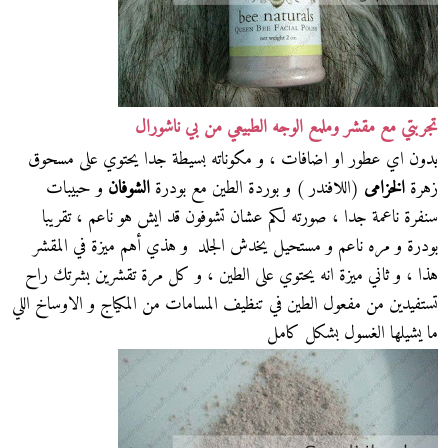
تجربتي مع مقشر وملمع الوجه الطبيعي من بي ناشورال
بدون اي عطور او اضافات ، و مكوناته بسيطة جدا يحتوي على مسحوق
زهرة
الخزامى
(اللافندر ) و بوردة الطين مع بودرة
الشوفان
و حبيبات
سنفرة ناعمة جدا ، صورته لكم عشان تشوفون قد ايش هو ناعم ، تقريبا
بودرة و مره ناعم و مستحيل يخدش الجلد و هذي أهم ميزة في المقشر
هذا ، و ثاني ميزة انه يحتوي على الطين ، و كل مرة تقشرين بشرتك راح
تستفيدين من مفعول الطين في تنظيف المسامات من المكياج و الاوساخ اللي
ما يشيلها الغسول بشكل كامل