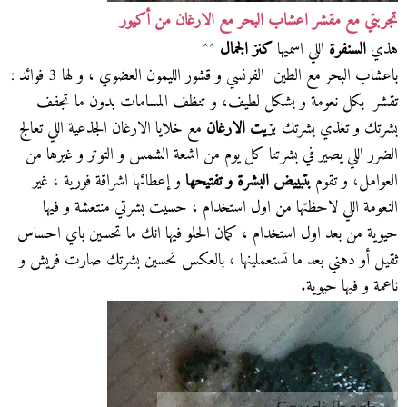
تجربتي مع مقشر
اعشاب البحر مع
الارغان من أكيور
هذي
السنفرة
اللي اسميها
كنز الجمال
^^
باعشاب البحر مع الطين الفرنسي و قشور الليمون العضوي ، و لها 3 فوائد :
تقشر بكل نعومة و بشكل لطيف، و تنظف المسامات بدون ما تجفف
بشرتك و تغذي بشرتك
بزيت الارغان
مع خلايا الارغان الجذعية اللي تعالج
الضرر اللي يصير في بشرتنا كل يوم من اشعة الشمس و التوتر و غيرها من
العوامل، و تقوم
بتبييض البشرة و تفتيحها
و إعطائها اشراقة فورية ، غير
النعومة اللي لاحظتها من اول استخدام ، حسيت بشرتي منتعشة و فيها
حيوية من بعد اول استخدام ، كمان الحلو فيها انك ما تحسين باي احساس
ثقيل أو دهني بعد ما تستعملينها ، بالعكس تحسين بشرتك صارت فريش و
ناعمة و فيها حيوية.