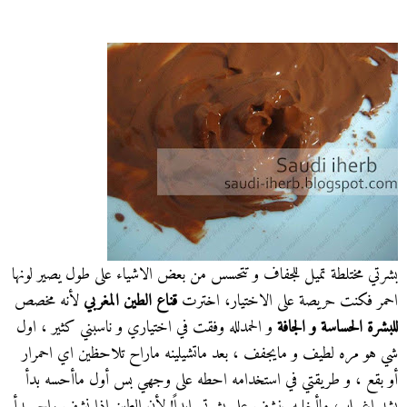
بشرتي مختلطة تميل للجفاف و تتحسس من بعض الاشياء على طول يصير لونها
احمر فكنت حريصة على الاختيار، اخترت
قناع الطين المغربي
لأنه مخصص
للبشرة الحساسة و الجافة
و الحمدلله وفقت في اختياري و ناسبني كثير ، اول
شي هو مره لطيف و مايجفف ، بعد ماتشيلينه ماراح تلاحظين اي احمرار
أو بقع ، و طريقتي في استخدامه احطه على وجهي بس أول ماأحسه بدأ
يشد اغسله ، ماأخليه ينشف على بشرتي ابداً! لأن الطين اذا نشف راح يبدأ