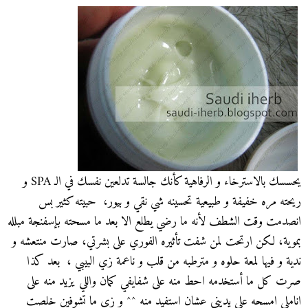
يحسسك بالاسترخاء و الرفاهية كأنك جالسة تدلعين نفسك في الـ SPA و
ريحته مره خفيفة و طبيعية تحسينه شي نقي و بيور، حبيته كثير بس
انصدمت وقت الشطف لأنه ما رضي يطلع الا بعد ما مسحته بإسفنجة مبلله
بموية، لكن ارتحت لمن شفت تأثيره الفوري على بشرتي، صارت منتعشه و
ندية و فيها لمعة حلوه و مترطبه من قلب و ناعمة زي البيبي ، بعد كذا
صرت كل ما أستخدمه احط منه على شفايفي كمان واللي يزيد منه على
اناملي امسحه على يديني عشان استفيد منه ^^ و زي ما تشوفين خلصت