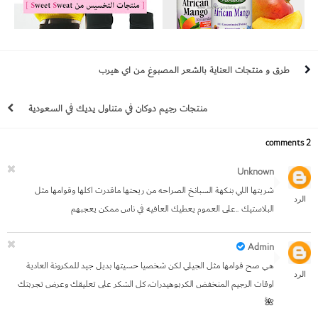
حبوب المانجو الافريقية للتخسيس واضراراها
كريمات التخسيس والحزام الحراري لتنحيف
مع الدكتور اوز + تجارب
البطن والذراع والفخذ من سويت سويت sweet
طرق و منتجات العناية بالشعر المصبوغ من اي هيرب
sweat
منتجات رجيم دوكان في متناول يديك في السعودية
2 comments
Unknown
شريتها اللي بنكهة السبانخ الصراحه من ريحتها ماقدرت اكلها وقوامها مثل
الرد
البلاستيك ..على العموم يعطيك العافيه في ناس ممكن يعجبهم
Admin
هي صح قوامها مثل الجيلي لكن شخصيا حسيتها بديل جيد للمكرونة العادية
الرد
اوقات الرجيم المنخفض الكربوهيدرات، كل الشكر على تعليقك وعرض تجربتك
🌺