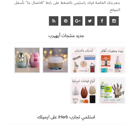
بتجربتك الخاصة فيك راسليني بالضغط على رابط "للاتصال بنا" بأسفل
الموقع
جديد منتجات آيهيرب
استلمي تجارب iHerb على ايميلك