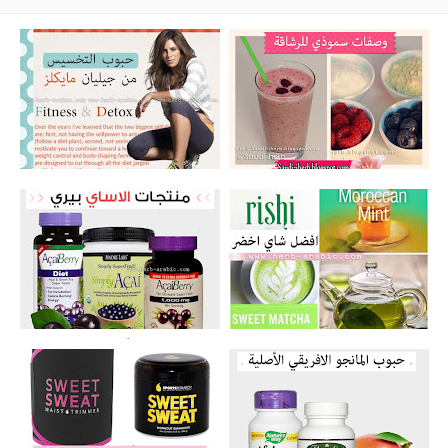
وصفات سموذي للدايت وفوائدها للجمال
تجارب حبوب التخسيس الامريكية من جيليان
والرشاقة | تخسيس ونضارة للبشرة
مايكلز واضرارها
افضل شاي اخضر عضوي للتخسيس والنحافة
حبوب الآساي بيري الأصلية للتخسيس
وفوائده للجسم والبشرة
وفوائدها مع الدكتور اوز وحقيقة تجربة اوبرا
وينفري