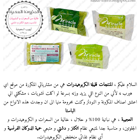
السلام عليكم ،
المنتجات
قليلة الكربوهيدرات
هي
من مشترياتي المتكررة من موقع اي
هيرب
،
لأني من النوع اللي يزيد وزنه بسرعة لو اكلت نشويات ، مشكلتي اني
اعشق اصناف المكرونة و النودلز وكنت محرومة منها الى ان وجدت هذه الانواع من
الباستا
العجيبة
، هي نباتية 100% و حلال ، خالية من السعرات و الكربوهيدرات و
الجلوتين، و مناسبة جدا لمتبعي نظام
اتكنز
و
دشتي
و متبعي
حمية الدوكان الفرنسية
و
أي نظام غذائي منخفض الكربوهيدرات.