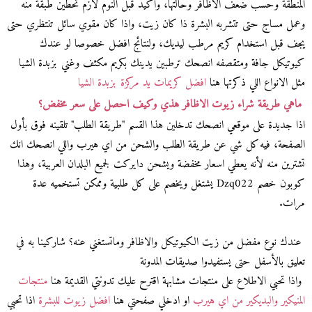
المنطقة وحسب ضعف الاظافر وحالتها، واكيد قبل النوم لازم تحطين طبقة منه
وعمل مساج حتى تتشربه البشرة ذا كان زيت، واذا كان مقوي سائل تنتظري حتى
يجف قبل استخدام كريم مرطب ليديك، ولنتائج افضل خصوصا لو عندك
كيوتيكل جافة ومتقصفه انصحك ترطبين يدينك بكريم مكثف وغني بزبدة الشيا
مثل الانواع اللي ذكرتها هنا
افضل كريمات يد مركزة بزبدة الشيا
ماهي طريقة شراء زيوت الاظافر هذي وكيف احصل على سعر مخفض؟
اذا جديدة على موقعي انصحك تدخلين هذا القسم "طريقة الطلب" تلقينه فوق بأول
الصفحة، فيه كل شي عن طريقة الطلب والشحن من اي هيرب واللي انصحك انك
تشترين منه لأنه يعطي اسعار مخفضة ويشحن دايركت لجميع البلدان العربية، وهذا
كوبون خصم Dzq022 يشتغل ويخصم على كل طلبية وممكن تستخميه عدة
مرات.
عندك نوع مفضل من زيت الكيوتيكل والاظافر وماتستغني عنه؟ شاركينا به في
تعليق بالأسفل حتى يستفيدوا صديقات المدونة
واذا تحبي الاطلاع على منتجات مشابهة اقترح عليك تدونتي القديمة هنا
منتجات
المنيكير والبديكير من اي هيرب
او ادخلي صفحتي هنا
افضل زيوت للبشرة
اذا تحبي