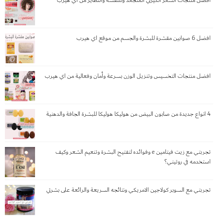
افضل منتجات الشعر الكيرلي المتجعد وللنفشة والتطاير من اي هيرب
افضل 6 صوابين مقشرة للبشرة والجسم من موقع اي هيرب
افضل منتجات التخسيس وتنزيل الوزن بسرعة وأمان وفعالية من اي هيرب
4 انواع جديدة من صابون البيض من هوليكا هوليكا للبشرة الجافة والدهنية
تجربتي مع زيت فيتامين e وفوائده لتفتيح البشرة وتنعيم الشعر وكيف
استخدمه في روتيني؟
تجربتي مع السوبر كولاجين الامريكي ونتائجه السريعة والرائعة على بشرتي