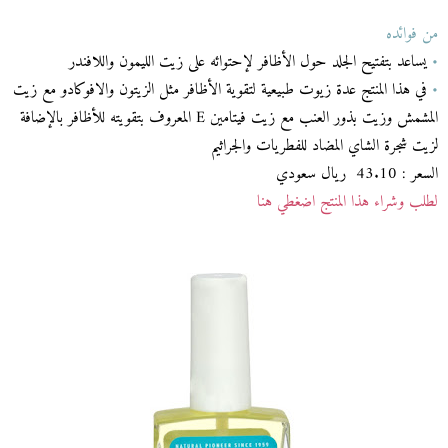
من فوائده
•
يساعد بتفتيح الجلد حول الأظافر لإحتوائه على زيت الليمون واللافندر
•
في هذا المنتج عدة زيوت طبيعية لتقوية الأظافر مثل الزيتون والافوكادو مع زيت
المشمش وزيت بذور العنب مع زيت فيتامين E المعروف بتقويته للأظافر بالإضافة
لزيت شجرة الشاي المضاد للفطريات والجراثيم
السعر : 43.10 ريال سعودي
لطلب وشراء هذا المنتج اضغطي هنا