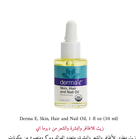
Derma E, Skin, Hair and Nail Oil, 1 fl oz (30 ml)
زيت للاظافر والبشرة والشعر من ديرما اي
زيت مغذي للأظافر والشعر والبشرة، متعدد الفوائد ومركز ومنصوع من مكونات