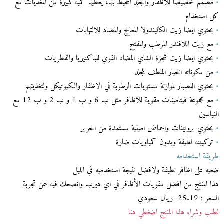
•
مصمم خصيصا للأظفار والجلد المحيط بها، يعطيها كمية كبيرة من المغذيات مع
كل استخدام
•
يحتوي ايضا زيت الكاليندولا المعالج والمضاد للالتهابات
•
مع زيت اللافندر المرطب والمفتح
•
يحتوي ايضا زيت شجرة الشاي المضاد القوي للباكتيريا والفطريات
•
من مكوناته الخيار الملطف للجلد
•
يحتوي اللصبار لموازنة مستويات الرطوبة في الاظفار والكيوتيكل ولتغذيتهم
•
مع مجموعة فيتامينات مقوية للاظافر مثل ب 6 و ب 1 و ب 2 و ب 12 مع
النياسين
•
يحتوي بروتينات واحماض امينية مستمدة من الحرير
•
تركيبته لطيفة وبدون كمياويات ضارة
طريقة استخدامه
ضعيه على اظافر نطيفة ولافضل نتيجة استخدميه في الليل
هذا المنتج من افضل مقويات الأظافر في اي هيرب وانصحك فيه عن تجربة
السعر : 25.19 ريال سعودي
لطلب وشراء هذا المنتج اضغطي هنا