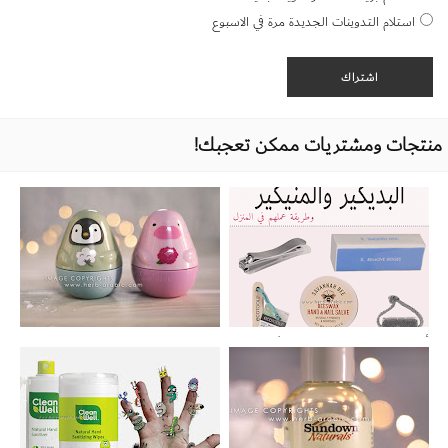
استلام التدوينات الجديدة مرة في الاسبوع
منتجات ومشتريات ممكن تعجبك!
أدوات البديكير والمنيكير والعناية بالأظافر
تجربتي لكريم الدولفين Missing U من ايتود
وكيفية عمل سبا لليدين والقدمين في المنزل
هاوس