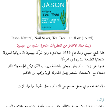
Jason Natural, Nail Saver, Tea Tree, 0.5 fl oz (15 ml)
زيت منقذ الاظافر من الفطريات بشجرة الشاي من جيسون
هذا المنتج طبيعي ومنذ عام 1959 ميلادي، ومن شركة جيسون الامريكية المعروفة
بمنتجاتها الطبيعية المشهورة في امريكا.
عبارة عن زيت اظافر يطهر ويعتني بالمنطقة ويرطب الكيوتيكل الجافة والاظافر
الهشة، مع الاستخدام المستمر يجعل اظافرك قوية ويحميها من التكسر
ولاستخدامه قومي بعمل مساج على الاظافر والجلد المحيط بها بهذا الزيت
فوائده
•
يحتوي عدة زيوت مقوية للاظافر مثل السمسم وشجرة الشاي مع خلاصة الصبار