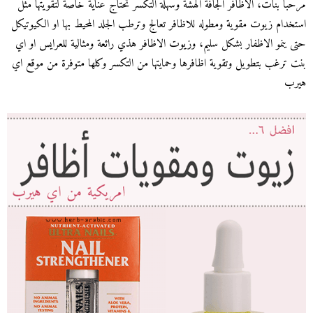
مرحبا بنات، الأظافر الجافة الهشة وسهلة التكسر تحتاج عناية خاصة لتقويتها مثل
استخدام زيوت مقوية ومطوله للاظافر تعالج وترطب الجلد المحيط بها او الكيوتيكل
حتى ينمو الاظفار بشكل سليم، وزيوت الاظافر هذي رائعة ومثالية للعرايس او اي
بنت ترغب بتطويل وتقوية اظافرها وحمايتها من التكسر وكلها متوفرة من موقع اي
هيرب