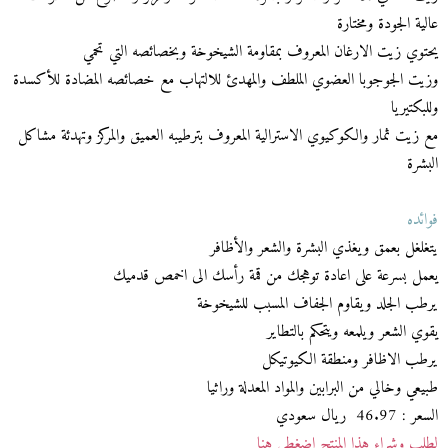
عالية الجودة ومختارة
يحتوي زيت الارغان المعروف بمقاومة الشيخوخة وبخصائصه التي تحمي
وزيت الجوجوبا العضوي الملطف والمهدئ للالتهاب مع خصائصه المضادة للأكسدة
وللبكتيريا
مع زيت ثمار والكوكيوي الاسترالية المعروف بترطيبه العميق والمركز وتهدئة مشاكل
البشرة
فوائده
يتغلغل بعمق ويغذي البشرة والشعر والأظافر
يعمل بسرعة على اعادة توهجك من قمة رأسك الى اخمص قدميك
يرطب الجلد ويقاوم الجفاف المسبب للشيخوخة
يقوي الشعر ويلمعه ويتحكم بالتطاير
يرطب الاظافر ومنطقة الكيوتيكل
طبيعي وخالي من البرابين والمواد المعدلة وراثيا
السعر : 46.97 ريال سعودي
لطلب وشراء هذا المنتج اضغطي هنا