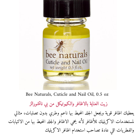
Bee Naturals, Cuticle and Nail Oil, 0.5 oz
زيت العناية بالاظافر والكيوتيكل من بي ناتشورالز
يعطيك اظافر قوية ويجعل الجلد المحيط بها ناعم وطري بدون تصلبات، مثالي
لمستخدمات الاكريليك للأظافر لأنه يحمي الاظافر والجلد المحيط بها من الالتهابات
والفطريات اللي عادة تصاحب استخدام اظافر الاكريليك