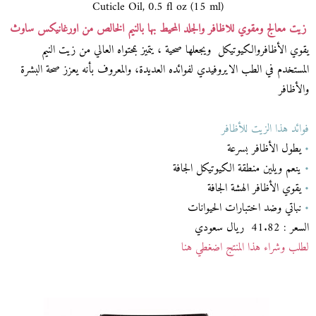
Cuticle Oil, 0.5 fl oz (15 ml)
زيت معالج ومقوي للاظافر والجلد المحيط بها بالنيم الخالص من اورغانيكس ساوث
يقوي الأظافروالكيوتيكل ويجعلها صحية ، يتميز بمحتواه العالي من زيت النيم
المستخدم في الطب الايروفيدي لفوائده العديدة، والمعروف بأنه يعزز صحة البشرة
والأظافر
فوائد هذا الزيت للأظافر
•
يطول الأظافر بسرعة
•
ينعم ويلين منطقة الكيوتيكل الجافة
•
يقوي الأظافر الهشة الجافة
•
نباتي وضد اختبارات الحيوانات
السعر : 41.82 ريال سعودي
لطلب وشراء هذا المنتج اضغطي هنا