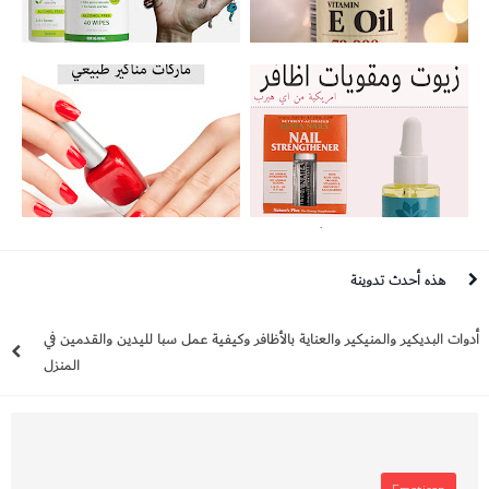
تجربتي مع زيت فيتامين e وفوائده لتفتيح
افضل 6 معقمات يدين صحية وطبية
البشرة وتنعيم الشعر وكيف استخدمه في
روتيني؟
افضل 6 زيوت لتطويل وتقوية الأظافر ومنع
ماركات مناكير طبيعية بدون رائحه واجمل الوانها
التكسر من اي هيرب
هذه أحدث تدوينة
أدوات البديكير والمنيكير والعناية بالأظافر وكيفية عمل سبا لليدين والقدمين في
المنزل