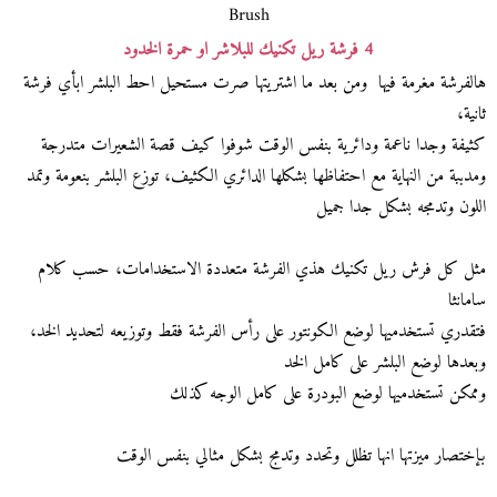
Brush
4 فرشة ريل تكنيك للبلاشر او حمرة الخدود
هالفرشة مغرمة فيها ومن بعد ما اشتريتها صرت مستحيل احط البلشر ابأي فرشة
ثانية،
كثيفة وجدا ناعمة ودائرية بنفس الوقت شوفوا كيف قصة الشعيرات متدرجة
ومدببة من النهاية مع احتفاظها بشكلها الدائري الكثيف، توزع البلشر بنعومة وتمد
اللون وتدمجه بشكل جدا جميل
مثل كل فرش ريل تكنيك هذي الفرشة متعددة الاستخدامات، حسب كلام
سامانثا
فتقدري تستخدميها لوضع الكونتور على رأس الفرشة فقط وتوزيعه لتحديد الخد،
وبعدها لوضع البلشر على كامل الخد
وممكن تستخدميها لوضع البودرة على كامل الوجه كذلك
بإختصار ميزتها انها تظلل وتحدد وتدمج بشكل مثالي بنفس الوقت