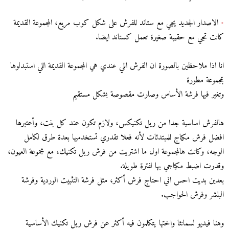
•
الاصدار الجديد يجي مع ستاند للفرش على شكل كوب مربع، المجموعة القديمة
كانت تجي مع حقيبة صغيرة تعمل كستاند ايضا.
انا اذا ملاحظين بالصورة ان الفرش اللي عندي هي المجموعة القديمة اللي استبدلوها
بمجموعة مطورة
وتغير فيها فرشة الأساس وصارت مقصوصة بشكل مستقيم
هالفرش اساسية جدا من ريل تكنيكس، ولازم تكون عند كل بنت، وأعتبرها
افضل فرش مكياج للمبتدئات لأنه فعلا تقدري تستخدميها بعدة طرق لكامل
الوجه، وكانت هالمجموعة اول ما اشتريت من فرش ريل تكنيك، مع مجموعة العيون،
وقدرت اضبط مكياجي بها لفترة طويلة.
بعدين بديت احس اني احتاج فرش أكثر، مثل فرشة التثبيت الوردية وفرشة
البلشر وفرش الحواجب.
وهنا فيديو لسمانثا واختها يتكلمون فيه أكثر عن فرش ريل تكنيك الأساسية