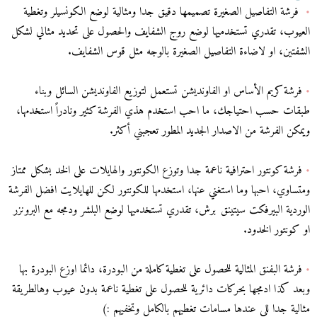
•
فرشة التفاصيل الصغيرة تصميمها دقيق جدا ومثالية لوضع الكونسيلر وتغطية
العيوب، تقدري تستخدميها لوضع روج الشفايف والحصول على تحديد مثالي لشكل
الشفتين، او لاضاءة التفاصيل الصغيرة بالوجه مثل قوس الشفايف.
•
فرشة كريم الأساس او الفاونديشن تستعمل لتوزيع الفاونديشن السائل وبناء
طبقات حسب احتياجك، ما احب استخدم هذي الفرشة كثير ونادراً استخدمها،
ويمكن الفرشة من الاصدار الجديد المطور تعجبني أكثر.
•
فرشة كونتور احترافية ناعمة جدا وتوزع الكونتور والهايلات على الخد بشكل ممتاز
ومتساوي، احبها وما استغني عنها، استخدمها للكونتور لكن للهايلايت افضل الفرشة
الوردية البيرفكت سيتينق برش، تقدري تستخدميها لوضع البلشر ودمجه مع البرونزر
او كونتور الخدود.
•
فرشة البفنق المثالية للحصول على تغطية كاملة من البودرة، دائما اوزع البودرة بها
وبعد كذا ادمجها بحركات دائرية للحصول على تغطية ناعمة بدون عيوب وهالطريقة
مثالية جدا للي عندها مسامات تغطيهم بالكامل وتخفيهم :)