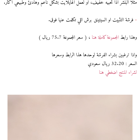
مثلا البلشر اذا تحبيه خفيف، او لعمل الهايلايت بشكل ناعم وهادئ وطبيعي أكثر.
•
فرشة التثبيت او السيتينق برش اللي تكلمت عنها فوق.
وهذا رابط
المجموعة كاملة هنا
، ( سعر المجموعة 75.7 ريال )
واذا ترغبين بشراء الفرشة لوحدها هذا الرابط وسعرها
السعر : 32.20 ريال سعودي
لشراء المنتج اضغطي هنا