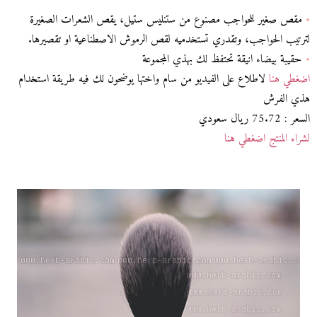
•
مقص صغير للحواجب مصنوع من ستنليس ستيل، يقص الشعرات الصغيرة
لترتيب الحواجب، وتقدري تستخدميه لقص الرموش الاصطناعية او تقصيرها.
•
حقيبة بيضاء انيقة تحتفظ لك بهذي المجموعة
اضغطي هنا
لاطلاع على الفيديو من سام واختها يوضحون لك فيه طريقة استخدام
هذي الفرش
السعر : 75.72 ريال سعودي
لشراء المنتج اضغطي هنا