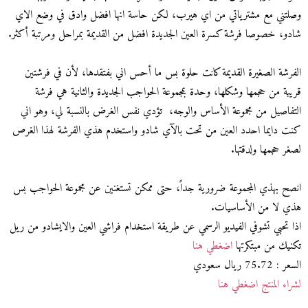
وصلتني مع مشترياتي من اي هيرب، لكن حاسة انها افضل وادق في وضع الاي
شادو، خصوصا فرشة كسرة العين الجديدة افضل من القديمة بمراحل ومرتبة أكثر.
الفرشة الصغيرة القديمة كانت حلوة بس ما أحس اني بفتقدها، لأن في فرشتين
قريبة من حجمها وشكلها، وحدة بمجموعة الحواجب الجديدة والثانية هي فرشة
التفاصيل من مجموعة الأساس والوجه، تؤدي نفس الغرض بالنسبة لي، وهو اني
كنت دايما احدد العين من تحت بالآي شادو واستخدم هذي الفرشة لهذا الغرص
لصغر حجمها ولدقتها.
انصح بهذي المجموعة ضرورية جداً، حتى ممكن تستغنين عن مجموعة الحواجب بس
هذي لا من الأساسيات.
اذا تحبي تشوفي الفيديو الرسمي عن طريقة استخدام فراشي العين والايشادو من ريل
تكنيك من مبتكرتها
اضغطي هنا
السعر : 75.72 ريال سعودي
لشراء المنتج اضغطي هنا