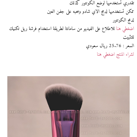
تقدري تستخدميها لوضع الكونتور كذلك
ممكن تستخدميها لدمج الاي شادو وسحبه على جفن العين
لدمج الكونتور
اضغطي هنا
للاطلاع على الفيديو من سامانثا لطريقة استخدام فرشة ريل تكنيك
للتثبيت
السعر : 25.76 ريال سعودي
لشراء المنتج اضغطي هنا