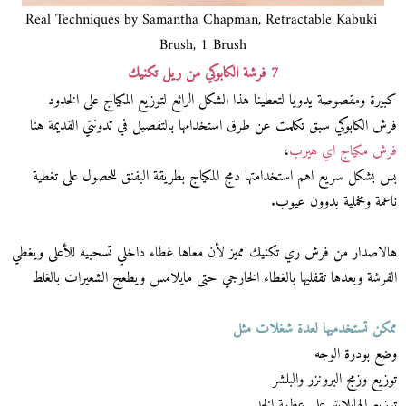
Real Techniques by Samantha Chapman, Retractable Kabuki
Brush, 1 Brush
7 فرشة الكابوكي من ريل تكنيك
كبيرة ومقصوصة يدويا لتعطينا هذا الشكل الرائع لتوزيع المكياج على الخدود
فرش الكابوكي سبق تكلمت عن طرق استخدامها بالتفصيل في تدونتي القديمة هنا
فرش مكياج اي هيرب
،
بس بشكل سريع اهم استخدامتها دمج المكياج بطريقة البفنق للحصول على تغطية
ناعمة ومخملية بدوون عيوب.
هالاصدار من فرش ري تكنيك مميز لأن معاها غطاء داخلي تسحبيه للأعلى ويغطي
الفرشة وبعدها تقفليها بالغطاء الخارجي حتى مايلامس ويطعج الشعيرات بالغلط
ممكن تستخدميها لعدة شغلات مثل
وضع بودرة الوجه
توزيع وزمج البرونزر والبلشر
توزيع الهايلايتر على عظمة الخد