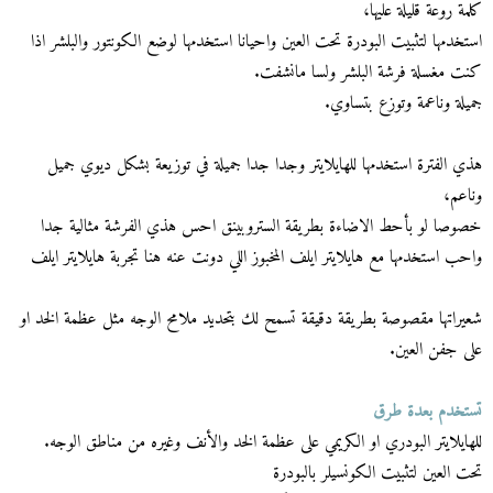
كلمة روعة قليلة عليها،
استخدمها لتثبيت البودرة تحت العين واحيانا استخدمها لوضع الكونتور والبلشر اذا
كنت مغسلة فرشة البلشر ولسا مانشفت.
جميلة وناعمة وتوزع بتساوي.
هذي الفترة استخدمها للهايلايتر وجدا جدا جميلة في توزيعة بشكل ديوي جميل
وناعم،
خصوصا لو بأحط الاضاءة بطريقة الستروبينق احس هذي الفرشة مثالية جدا
واحب استخدمها مع هايلايتر ايلف المخبوز اللي دونت عنه هنا تجربة هايلايتر ايلف
شعيراتها مقصوصة بطريقة دقيقة تسمح لك بتحديد ملامح الوجه مثل عظمة الخد او
على جفن العين.
تستخدم بعدة طرق
للهايلايتر البودري او الكريمي على عظمة الخد والأنف وغيره من مناطق الوجه.
تحت العين لتثبيت الكونسيلر بالبودرة