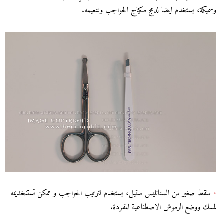
وسميكة، يستخدم ايضا لدمج مكياج الحواجب وتنعيمه.
•
ملقط صغير من الستانليس ستيل، يستخدم لترتيب الحواجب و ممكن تستنخديمه
لمسك ووضع الرموش الاصطناعية المفردة.