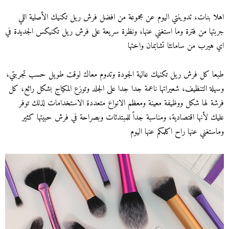
اهلا بنات، تدوينتي اليوم عن مجموعة من افضل فرش ريل تكنيك الأصلية اللي
جربتها من فترة وما استغني عنها، ونظرة سريعة على فرش ريل تكنيكس الجديدة في
اي هيرب من سامانثا تشابمان واختها
طبعا كل فرش ريل تكنيك عالية الجودة وتدوم معاك لوقت طويل حسب تجربتي،
وسهلة التنظيف، شعيراتها ناعمة جدا جدا على الجلد وتوزع المكياج بشكل رائع، كل
فرشة لها شكل ووظيفة معينة ومعظم الانواع متعددة الاستخدامات لذلك توفر
عليك لأنها اقتصادية، ومناسبة جداً للمبتدئات وبصراحة في فرش حبيتها كثير
وماستغني عنها راح اكلمكم عنها اليوم