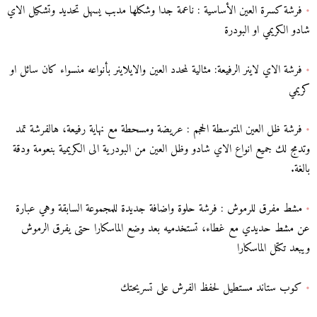
•
فرشة كسرة العين الأساسية : ناعمة جدا وشكلها مدبب يسهل تحديد وتشكيل الاي
شادو الكريمي او البودرة
•
فرشة الاي لاينر الرفيعة: مثالية لمحدد العين والايلاينر بأنواعه منسواء كان سائل او
كريمي
•
فرشة ظل العين المتوسطة الحجم : عريضة ومسحطة مع نهاية رفيعة، هالفرشة تمد
وتدمج لك جميع انواع الاي شادو وظل العين من البودرية الى الكريمية بنعومة ودقة
بالغة.
•
مشط مفرق للرموش : فرشة حلوة واضافة جديدة للمجموعة السابقة وهي عبارة
عن مشط حديدي مع غطاء، تستخدميه بعد وضع الماسكارا حتى يفرق الرموش
ويبعد تكتل الماسكارا
•
كوب ستاند مستطيل لحفظ الفرش على تسريحتك