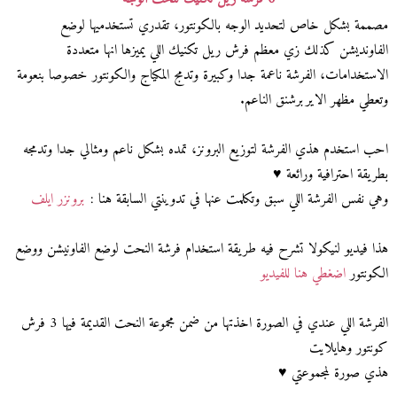
مصممة بشكل خاص لتحديد الوجه بالكونتور، تقدري تستخدميها لوضع
الفاونديشن كذلك زي معظم فرش ريل تكنيك اللي يميزها انها متعددة
الاستخدامات، الفرشة ناعمة جدا وكبيرة وتدمج المكياج والكونتور خصوصا بنعومة
وتعطي مظهر الايربرشنق الناعم.
احب استخدم هذي الفرشة لتوزيع البرونز، تمده بشكل ناعم ومثالي جدا وتدمجه
بطريقة احترافية ورائعة ♥
وهي نفس الفرشة اللي سبق وتكلمت عنها في تدوينتي السابقة هنا :
برونزر ايلف
هذا فيديو لنيكولا تشرح فيه طريقة استخدام فرشة النحت لوضع الفاونيشن ووضع
الكونتور
اضغطي هنا للفيديو
الفرشة اللي عندي في الصورة اخذتها من ضمن مجموعة النحت القديمة فيها 3 فرش
كونتور وهايلايت
هذي صورة لمجموعتي ♥