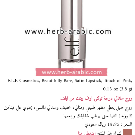
E.L.F. Cosmetics, Beautifully Bare, Satin Lipstick, Touch of Pink,
0.13 oz (3.8 g)
روج ساتاني درجة توتش اوف بينك من ايلف
روج جميل يعطي مظهر طبيعي ومثالي، خفيف وساتاني الملمس، يحتوي على فيتامين
E وزبدة الشيا حتى يرطب شفايفك وينعمها
السعر : 18.95 ريال سعودي
لشراء هذا المنتج
اضغطي هنا