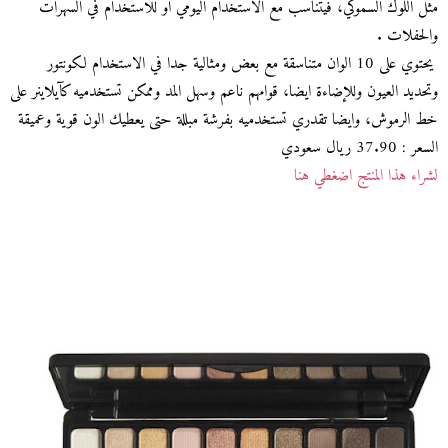
مثل اللوك السموكي، فيتناسب مع الاستخدام اليومي او للاستخدام في السهرات
والحفلات .
يحتوي على 10 الوان متناسقة مع بعض ومثالية جدا في الاستخدام لكونتور
وتحديد العيون وللإضاءة ايضا، قوامهم ناعم وسهل المد وممكن تستخدميه كآيلاينر على
خط الرموش، وايضا تقدري تستخدميه بفرشة مبللة حتى يعطيك الون قوية وعميقة
السعر : 37.90 ريال سعودي
لشراء هذا المنتج اضغطي هنا