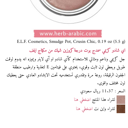
E.L.F. Cosmetics, Smudge Pot, Crusin Chic, 0.19 oz (5.5 g)
اي شادو كريمي سمدج بوت درجة كروزين شيك من مكياج ايلف
جل كريمي وناعم ومثالي للاستخدام كآي شادو او آي لاينر ويميزه انه يدوم لوقت
طويل ويعطي لون ثابت وقوي، يحتوي على فيتامين E لتغذية وترطيب منطقة
الجفون الرقيقة، روعة مرة وتقدري تستخدميه تحت الايشادو العادي حتى يعطيك
لون مختلف واقوى.
السعر : 11.37 ريال سعودي
لشراء هذا المنتج
اضغطي هنا
لشراء واين نت
اضغطي هنا