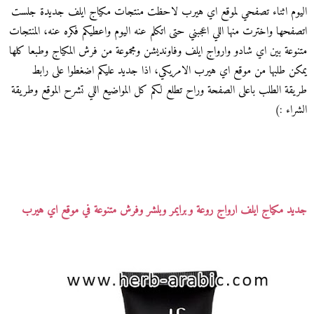
اليوم اثناء تصفحي لموقع اي هيرب لاحظت منتجات مكياج ايلف جديدة جلست
اتصفحها واخترت منها اللي اعجبني حتى اتكلم عنه اليوم واعطيكم فكره عنه، المنتجات
متنوعة بين اي شادو وارواج ايلف وفاونديشن ومجموعة من فرش المكياج وطبعا كلها
يمكن طلبها من موقع اي هيرب الامريكي، اذا جديد عليكم اضغطوا على رابط
طريقة الطلب باعلى الصفحة وراح تطلع لكم كل المواضيع اللي تشرح الموقع وطريقة
الشراء :)
جديد مكياج ايلف ارواج روعة وبرايمر وبلشر وفرش متنوعة في موقع اي هيرب