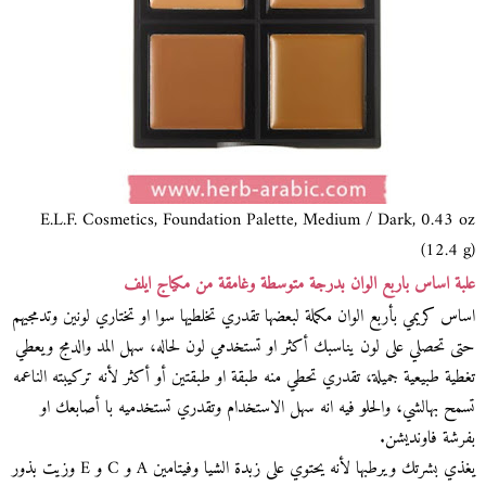
E.L.F. Cosmetics, Foundation Palette, Medium / Dark, 0.43 oz
(12.4 g)
علبة اساس باربع الوان بدرجة متوسطة وغامقة من مكياج ايلف
اساس كريمي بأربع الوان مكملة لبعضها تقدري تخلطيها سوا او تختاري لونين وتدمجيهم
حتى تحصلي على لون يناسبك أكثر او تستخدمي لون لحاله، سهل المد والدمج ويعطي
تغطية طبيعية جميلة، تقدري تحطي منه طبقة او طبقتين أو أكثر لأنه تركيبته الناعمه
تسمح بهالشي، والحلو فيه انه سهل الاستخدام وتقدري تستخدميه با أصابعك او
بفرشة فاونديشن.
يغذي بشرتك ويرطبها لأنه يحتوي على زبدة الشيا وفيتامين A و C و E وزيت بذور