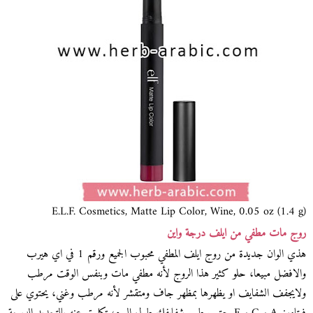
E.L.F. Cosmetics, Matte Lip Color, Wine, 0.05 oz (1.4 g)
روج مات مطفي من ايلف درجة واين
هذي الوان جديدة من روج ايلف المطفي محبوب الجميع ورقم 1 في اي هيرب
والافضل مبيعا، حلو كثير هذا الروج لأنه مطفي مات وبنفس الوقت مرطب
ولايجفف الشفايف او يظهرها بمظهر جاف ومتقشر لأنه مرطب وغني، يحتوي على