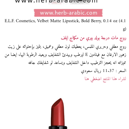
E.L.F. Cosmetics, Velbet Matte Lipsstick, Bold Berry, 0.14 oz (4.1
g)
روج مات درجة بولد بيري من مكياج ايلف
روج مطفي وحريري الملمس، يعطيك لون مطفي وعميق، يتميز بإحتوائه على زيت
زهور الارغان مع فيتامين E ليرطب ويهدئ الشفايف ويعيد الرطوبة اليها، ايضا من
مميزاته انه يحجز الترطيب داخل الشفايف ويساعد لو شفايفك جافه
السعر : 11.37 ريال سعودي
لشراء هذا المنتج اضغطي هنا