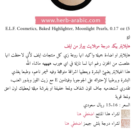
E.L.F. Cosmetics, Baked Highlighter, Moonlight Pearls, 0.17 oz (5
g)
هايلايتر بيكد درجة مونلايت بيرلز من ايلف
هايلايتر او اضاءة جميلة واكيد انها روعة زي كل منتجات ايلف لأني لاحظت انها
خلصت من المخزن رغم انها لسا نازلة في اي هيرب ههههه ماشاء الله
هذا الهيلايتر يضيئ البشرة ويعطيها اشراقة متوهجة وفيه شيمر ناعم، وطبعا يغذي
البشرة ويرطبها لإحتوائه على الجوجوبا وفيتامين E مع زيت اللوز وبذور العنب،
تقدري تستخدميه جاف للون شفاف ولمعة خفيفة او بفرشة مبللة ليعطيك لون اعق
ولمعة قوية
السعر : 15.16 ريال سعودي
لشراء هذا المنتج
اضغطي هنا
لشراء درجة بلش جيمز
اضغطي هنا