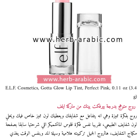
E.L.F. Cosmetics, Gotta Glow Lip Tint, Perfect Pink, 0.11 oz (3.4
g)
روج متوهج بدرجة بيرفكت بينك من ماركة ايلف
روج بفكرة مميزة وهي انه يتفاعل مع شفايفك ويعطيك لون مميز خاص فيك ويحلي
لون شفايف الطبيعي، تقريبا نفس فكرة قلوس الماتشميكر اللي شرحتها سابقا بصفحة
مكياج الشفايف، هالروج الجميل تركيبته هلامية وسهلة المد وبنفس الوقت يغذي