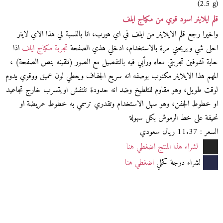
(2.5 g)
قلم ايلاينر اسود قوي من مكياج ايلف
واخيرا رجع قلم الايلاينر من ايلف في اي هيرب، انا بالنسبة لي هذا الاي لاينر
احلى شي ويريحني مرة بالاستخدام، ادخلي هذي الصفحة
تجربة مكياج ايلف
اذا
حابة تشوفين تجربتي معاه ورأيي فيه بالتفصيل مع الصور (تلقينه بنص الصفحة) ،
المهم هذا الايلاينر مكتوب بوصفه انه سريع الجفاف ويعطي لون عميق ووقوي يدوم
لوقت طويل، وهو مقاوم للتلطيخ وضد انه حدودة تنتفش اويتسرب خارج تجاعيد
او خطوط الجفن، وهو سهل الاستخدام وتقدري ترسمي به خطوط عريضة او
نحيفة على خط الرموش بكل سهولة
السعر : 11.37 ريال سعودي
لشراء هذا المنتج اضغطي هنا
لشراء درجة كحلي
اضغطي هنا