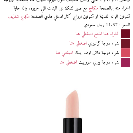
فيتامين A و C و E حتى يرطب شفايفك طول اليوم، تكلمت عنه بالتحديد الدرجة
الحمراء منه بهالصفحة
مكياج
مع صور لشكلة على البنات اللي جربوه، واذا حابة
تشوفين الوانه القديمة او تشوفين ارواج أكثر ادخلي هذي الصفحة
مكياج شفايف
السعر : 11.37 ريال سعودي
لشراء هذا المنتج اضغطي هنا
لشراء درجة كرانبيري
اضغطي هنا
لشراء درجة داش اوف بينك
اضغطي هنا
لشراء درجة بيري سوربيت
اضغطي هنا