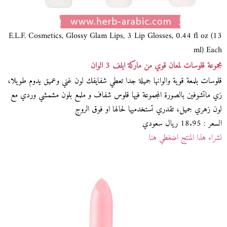
E.L.F. Cosmetics, Glossy Glam Lips, 3 Lip Glosses, 0.44 fl oz (13
ml) Each
مجموعة قلوسات لمعان قوي من ماركة ايلف 3 الوان
قلوسات بلمعة قوية والوانها جميلة جدا تعطي شفايفك لون غني وعميق يدوم طويلا،
زي ماتشوفين بالصورة المجموعة فيها قلوس شفاف و ملمع بلون مشمشي وردي مع
لون زهري جميل، تقدري تستخدميها لحالها او فوق الروج
السعر : 18.95 ريال سعودي
لشراء هذا المنتج اضغطي هنا