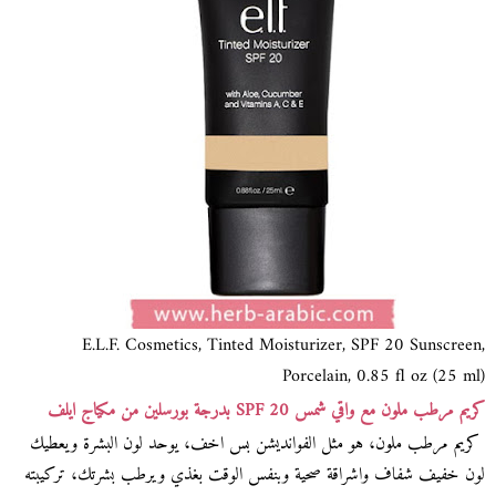
E.L.F. Cosmetics, Tinted Moisturizer, SPF 20 Sunscreen,
Porcelain, 0.85 fl oz (25 ml)
كريم مرطب ملون مع واقي شمس SPF 20 بدرجة بورسلين من مكياج ايلف
كريم مرطب ملون، هو مثل الفوانديشن بس اخف، يوحد لون البشرة ويعطيك
لون خفيف شفاف واشراقة صحية وبنفس الوقت بغذي ويرطب بشرتك، تركيبته