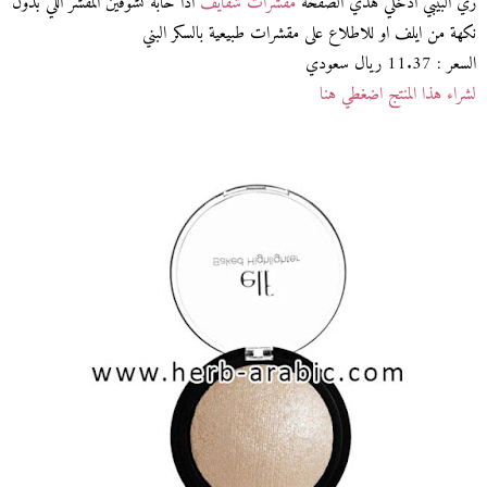
زي البيبي ادخلي هذي الصفحة
مقشرات شفايف
اذا حابة تشوفين المقشر اللي بدون
نكهة من ايلف او للاطلاع على مقشرات طبيعية بالسكر البني
السعر : 11.37 ريال سعودي
لشراء هذا المنتج اضغطي هنا