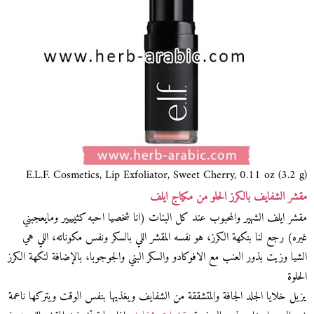
E.L.F. Cosmetics, Lip Exfoliator, Sweet Cherry, 0.11 oz (3.2 g)
مقشر الشفايف بالكرز الحلو من مكياج ايلف
مقشر ايلف الشهير والمحبوب عند كل البنات (انا شخصيا احبه كثيييير ومايعجبني
غيره) رجع لنا بنكهة الكرز، هو نفسه المقشر اللي بالسكر ونفس مكوناته، اللي هي
الشيا وزيت بذور العنب مع الافوكادو والسكر البني والجوجوبا، بالإضافة لنكهة الكرز
الحلوة
يزيل خلايا الجلد الجافة والمتشققة من الشفايف ويغذيها بنفس الوقت ويتركها ناعمة