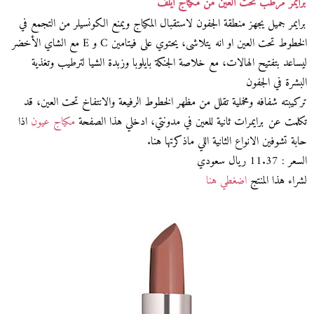
برايمر مرطب تحت العين من مكياج ايلف
برايمر جميل يجهز منطقة الجفون لاستقبال المكياج ويمنع الكونسيلر من التجمع في
الخطوط تحت العين او انه يتلاشى، يحتوي على فيتامين C و E مع الشاي الأخضر
ليساعد بتفتيح الهالات، مع خلاصة الجنكة بايلوبا وزبدة الشيا لترطيب وتغذية
البشرة في الجفون
تركيبته شفافه ومخملية تقلل من مظهر الخطوط الرفيعة والانتفاخ تحت العين، قد
تكلمت عن برايمرات ثانية للعين في مدونتي، ادخلي هذا الصفحة
مكياج عيون
اذا
حابة تشوفين الانواع الثانية اللي ماذكرتها هنا.
السعر : 11.37 ريال سعودي
لشراء هذا المنتج
اضغطي هنا