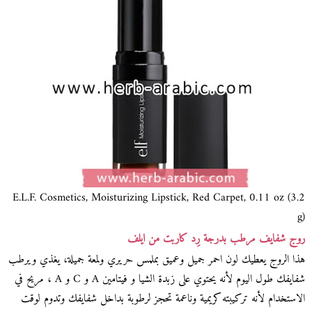
E.L.F. Cosmetics, Moisturizing Lipstick, Red Carpet, 0.11 oz (3.2
g)
روج شفايف مرطب بدرجة رِد كاربت من ايلف
هذا الروج يعطيك لون احمر جميل وعميق بملمس حريري ولمعة جميلة، يغذي ويرطب
شفايفك طول اليوم لأنه يحتوي على زبدة الشيا و فيتامين A و C و A ، مريح في
الاستخدام لأنه تركيبته كريمية وناعمة تحجز لرطوبة بداخل شفايفك وتدوم لوقت