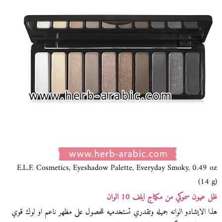
E.L.F. Cosmetics, Eyeshadow Palette, Everyday Smoky, 0.49 oz
(14 g)
ظل عيون سموكي من مكياج ايلف 10 الوان
هذا الايشادو الوانه جميله وتقدري تستخدميه للحصول على مظهر ناعم او لوك قوي