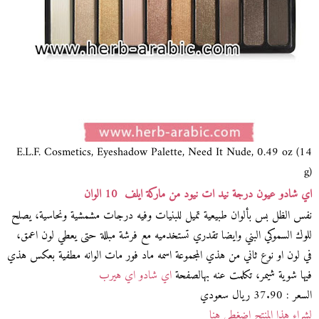
E.L.F. Cosmetics, Eyeshadow Palette, Need It Nude, 0.49 oz (14
g)
اي شادو عيون درجة نيد ات نيود من ماركة ايلف 10 الوان
نفس الظل بس بألوان طبيعية تميل للبنيات وفيه درجات مشمشية ونحاسية، يصلح
للوك السموكي البني وايضا تقدري تستخدميه مع فرشة مبللة حتى يعطي لون اعمق،
في لون او نوع ثاني من هذي المجموعة اسمه ماد فور مات الوانه مطفية بعكس هذي
فيها شوية شيمر، تكلمت عنه بهالصفحة
اي شادو اي هيرب
السعر : 37.90 ريال سعودي
لشراء هذا المنتج اضغطي هنا