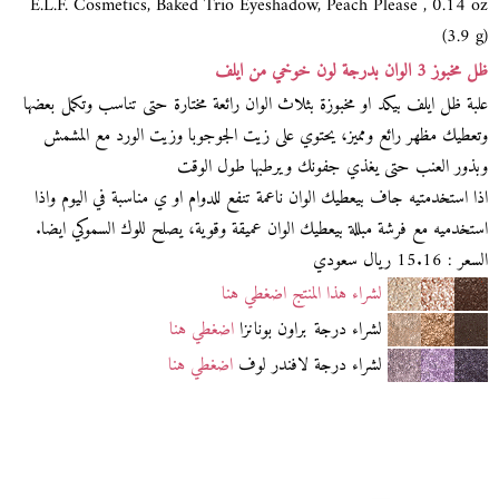
E.L.F. Cosmetics, Baked Trio Eyeshadow, Peach Please , 0.14 oz
(3.9 g)
ظل مخبوز 3 الوان بدرجة لون خوخي من ايلف
علبة ظل ايلف بيكد او مخبوزة بثلاث الوان رائعة مختارة حتى تناسب وتكمل بعضها
وتعطيك مظهر رائع ومميز، يحتوي على زيت الجوجوبا وزيت الورد مع المشمش
وبذور العنب حتى يغذي جفونك ويرطبها طول الوقت
اذا استخدمتيه جاف بيعطيك الوان ناعمة تنفع للدوام او ي مناسبة في اليوم واذا
استخدميه مع فرشة مبللة بيعطيك الوان عميقة وقوية، يصلح للوك السموكي ايضا.
السعر : 15.16 ريال سعودي
لشراء هذا المنتج اضغطي هنا
لشراء درجة براون بونانزا
اضغطي هنا
لشراء درجة لافندر لوف
اضغطي هنا