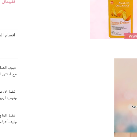
تقييماتي 
حبوب الآساي
مع الدكتور ا
افضل
وتوحيد لونه
افضل انواع 
وكيف أعرف 