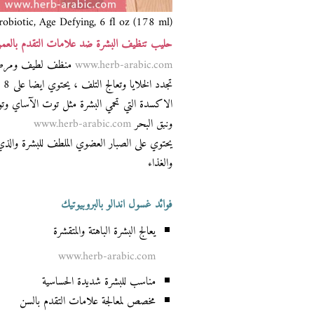
obiotic, Age Defying, 6 fl oz (178 ml)
حليب تنظيف البشرة ضد علامات التقدم بالعمر 
www.herb-arabic.com
منظف لطيف ومرطب ل
تج
الاكسدة التي تحمي البشرة مثل توت الآساي و
ونبق البحر
www.herb-arabic.com
يحتوي على الصبار العضوي الملطف للبشرة والذي
والغذاء
فوائد غسول اندالو بالبروبيوتيك
يعالج البشرة الباهتة والمتقشرة
www.herb-arabic.com
مناسب للبشرة شديدة الحساسية
مخصص لمعالجة علامات التقدم بالسن