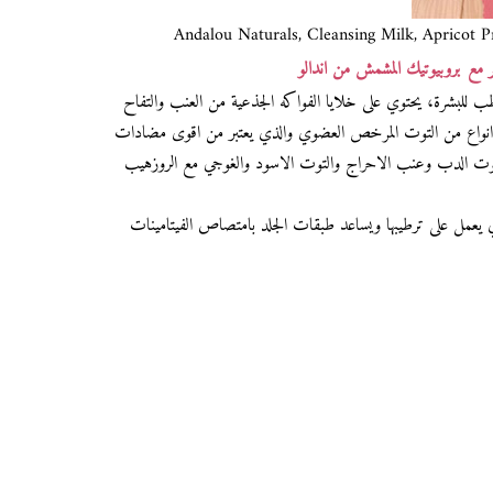
Andalou Naturals, Cleansing Milk, Apricot Pr
مع بروبيوتيك المشمش من اندالو
لبشرة، يحتوي على خلايا الفواكه الجذعية من العنب والتفاح
دد الخلايا وتعالج التلف ، يحتوي ايضا على 8 انواع من التوت المرخص العضوي والذي يعتبر من اقوى مضادات
توت الدب وعنب الاحراج والتوت الاسود والغوجي مع الروزهيب
 يعمل على ترطيبها ويساعد طبقات الجلد بامتصاص الفيتامينات