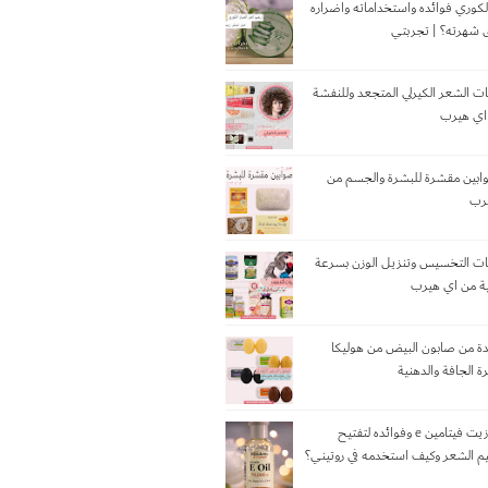
لكوري فوائده واستخداماته واضراره
شهرته؟ | تجربتي
 الشعر الكيرلي المتجعد وللنفشة
 اي هيرب
 6 صوابين مقشرة للبشرة والجسم من
رب
ت التخسيس وتنزيل الوزن بسرعة
ية من اي هيرب
يدة من صابون البيض من هوليكا
ة الجافة والدهنية
تجربتي مع زيت فيتامين e وفوائده لتفتيح
يم الشعر وكيف استخدمه في روتيني؟