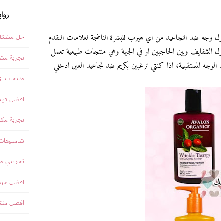
روا
ل وجه ضد التجاعيد من اي هيرب للبشرة الناضجة لعلامات التقدم
حل مشكلة
الشفايف وبين الحاجبين او في الجبهة وهي منتجات طبيعية تعمل
تجربة مشت
د الوجه المستقبلية، اذا كنتي ترغبين بكريم ضد تجاعيد العين ادخلي
منتجات ا
افضل فيتا
تجربة مكي
شامبوهات iherb للش
تجربتي مع
افضل حبوب
افضل منت