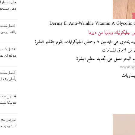
جل الصبار ا
وهل يستحق 
Derma E, Anti-Wrinkle Vitamin A Glycolic C
افضل منتجات
والتطاير من
غسول مضاد للتجاعيد يحتوي على فيتامين A وحمض الجليكوليك، يقوم بتقشير البشرة
 من اعماق المسامات
افضل
موقع اي هي
www.he
افضل منتجا
يماويات
وأمان وفعال
4 انواع جد
هوليكا للبشر
البشرة وتنع