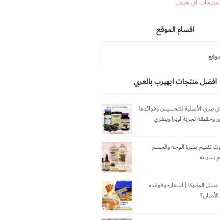
لمنتجات اي هيرب
اقسام الموقع
افضل منتجات ايهيرب بالعربي
 بيري الأصلية للتخسيس وفوائدها
وز وحقيقة تجربة اوبرا وينفري
 9 زيوت تفتيح بشرة الوجه والجسم
م بسرعه
عسل المانوكا | أسعاره وفوائده
الأصلي؟