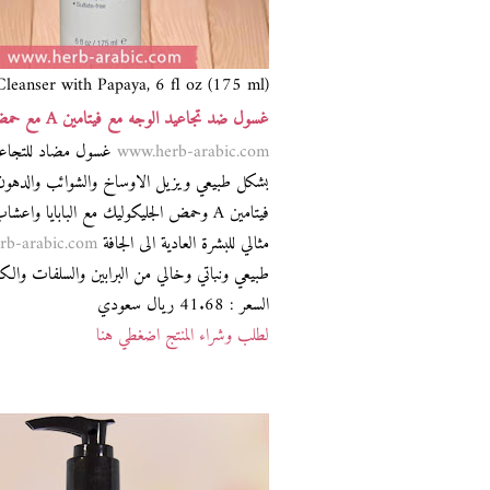
leanser with Papaya, 6 fl oz (175 ml)
غسول ضد تجاعيد الوجه مع فيتامين A مع حمض جليكوليك وبابايا من ديرما
www.herb-arabic.com
بشكل طبيعي ويزيل الاوساخ والشوائب والدهون
فيتامين A وحمض الجليكوليك مع البابايا واعشاب البحر تعمل على تجديد سطح البشرة
مثالي للبشرة العادية الى الجافة
rb-arabic.com
طبيعي ونباتي وخالي من البرابين والسلفات والك
السعر : 41.68 ريال سعودي
لطلب وشراء المنتج اضغطي هنا