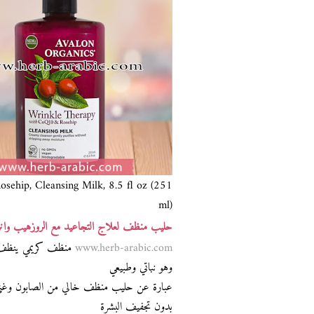
sehip, Cleansing Milk, 8.5 fl oz (251
ml)
حليب منظف لعلاج التجاعيد مع الروزهيب وانزيم Q10 من اف
www.herb-arabic.com
منظف كريمي ينظف ا
وهو نباتي وطبيعي
عبارة عن حليب منظف خالي من الصابون وغني 
بدون تجفيف البشرة