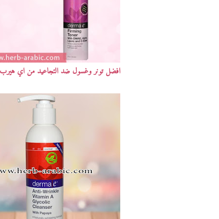
افضل تونر وغسول ضد التجاعيد من اي هيرب