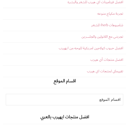
افضل فيتامينات اي هيرب للشعر والبشرة
تجربة مكياج منوعه
شامبوهات iherb للشعر
تجربتي مع اللانولين والجلسرين
افضل حبوب كولاجين امريكية للوجه من ايهيرب
افضل منتجات آي هيرب
تقييماتي لمنتجات اي هيرب
اقسام الموقع
افضل منتجات ايهيرب بالعربي