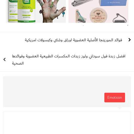
أدوات البديكير والمنيكير والعناية بالأظافر
افضل 6 معقمات يدين صحية وطبية
وكيفية عمل سبا لليدين والقدمين في المنزل
فوائد المورينجا الأصلية العضوية اوراق وشاي وكبسولات امريكية
افضل زبدة فول سوداني ولوز زبدات المكسرات الطبيعية العضوية وفوائدها
الصحية
Emoticon