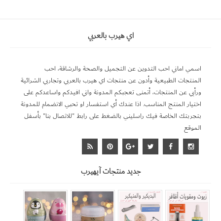
اي هيرب بالعربي
اسمي اماني احب التدوين عن التجميل والصحة والرشاقة، احب
المنتجات الطبيعية وأدون عن منتجات اي هيرب بالعربي وتجاربي الشرائية
ورأيي عن المنتجات، أتمنى تعجبكم المدونة واني افيدكم واساعدكم على
اختيار المنتج المناسب. اذا عندك أي استفسار او تحبي الانضمام للمدونة
بتجربتك الخاصة فيك راسليني بالضغط على رابط "للاتصال بنا" بأسفل
الموقع
جديد منتجات آيهيرب