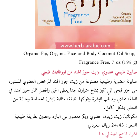
Organic Fiji, Organic Face and Body Coconut Oil Soap,
Fragrance Free, 7 oz (198 g)
صابون طبيعي عضوي بزيت جوز الهند من اورغانيك فيجي
صابونة عضوية وطبيعية مصنوعة من زيت جوز الهند المرخص العضوي المستورد
من جزر فيجي اللي تتميز بمناخ متوازن جدا يعطي اغنى وافضل ثمار جوز الهند في
العالم، تغذي وترطب البشرة وتتركها نظيفة، مثالية للبشرة الحساسة وخالية من
العطور بشكل كامل.
مكوناتها: زيت زيتون عضوي وبكر معصور على البارد ومصبن بطريقة طبيعية
السعر : 24.43 ريال سعودي
لشراء المنتج اضغطي هنا