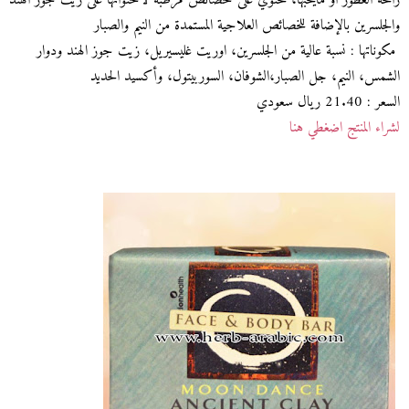
رائحة العطور او مايحبها، تحتوي على خصائص مرطبة لاحتوائها على زيت جوز الهند
والجلسرين بالإضافة للخصائص العلاجية المستمدة من النيم والصبار
مكوناتها : نسبة عالية من الجلسرين، اوريت غليسيريل، زيت جوز الهند ودوار
الشمس، النيم، جل الصبار،الشوفان، السوربيتول، وأكسيد الحديد
السعر : 21.40 ريال سعودي
لشراء المنتج اضغطي هنا