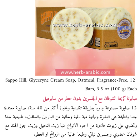
Sappo Hill, Glyceryne Cream Soap, Oatmeal, Fragrance-Free, 12
Bars, 3.5 oz (100 g) Each
صابونة كريمة الشوفان مع الجلسرين بدون عطر من سابوهيل
12 صابونة مصنوعة يدوياً بطريقة تقليدية وبخبرة أكثر من 40 سنة، صابونة معتدلة
جدا ولطيفة على البشرة ونباتية مية بالمية وخالية من الباربين والسلفت، طبيعية جدا
وتحتوي على زيوت فاخرة من اجود الانواع منها زيت النخيل وزيت جوز الهند مع
شوفان عضوي وجلسرين نباتي وطبعا خالية من الروائح او العطر.