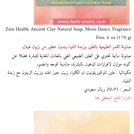
Zion Health, Ancient Clay Natural Soap, Moon Dance, Fragrance
Free, 6 oz (170 g)
صابونة القمر الطبيعية بالطين وزبدة الشيا وبدون عطور من زيون هيلث
صابونة نباتية تحتوي على الطين الطبيعي الغني بالمعادن المغذية للبشرة فضلا عن
كونه موازن لافرازات الدهون بالبشرة، مناسبة للوجه والجسم.
مكوناتها : طين المونتموريلونيت او الكانوا، زيت جوز الهند وزيت الزيتون مع زبدة
الشيا.
السعر : 20.91 ريال سعودي
لشراء المنتج اضغطي هنا