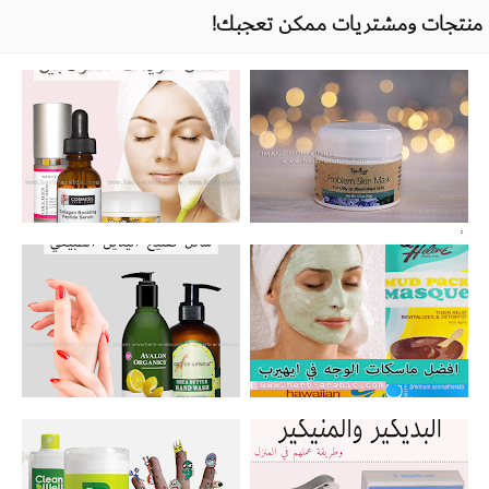
منتجات ومشتريات ممكن تعجبك!
رأيي في قناع البحر الميت لمشاكل البشرة الدهنية
افضل كريم كولاجين وسيروم لشباب البشرة
من ريفيفا
وتفتيحها ونفخ الخدود والتجاعيد من اي هيرب
افضل ماسكات للوجه في اي هيرب لتنظيف
افضل 9 غسول يدين مفتح ومرطب للبشرة
ومعالجة البشرة
وطبي بمكونات طبيعية لاتسبب الحساسية من
اي هيرب