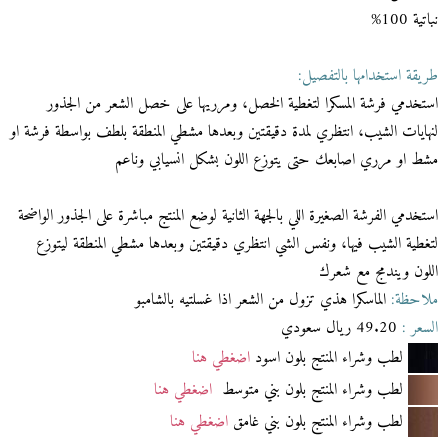
نباتية 100%
طريقة استخدامها بالتفصيل:
استخدمي فرشة المسكرا لتغطية الخصل، ومرريها على خصل الشعر من الجذور
لنهايات الشيب، انتظري لمدة دقيقتين وبعدها مشطي المنطقة بلطف بواسطة فرشة او
مشط او مرري اصابعك حتى يتوزع اللون بشكل انسيابي وناعم
استخدمي الفرشة الصغيرة اللي بالجهة الثانية لوضع المنتج مباشرة على الجذور الواضحة
لتغطية الشيب فيها، ونفس الشي انتظري دقيقتين وبعدها مشطي المنطقة ليتوزع
اللون ويندمج مع شعرك
ملاحظة:
الماسكرا هذي تزول من الشعر اذا غسلتيه بالشامبو
السعر :
49.20 ريال سعودي
لطب وشراء المنتج بلون اسود
اضغطي هنا
لطب وشراء المنتج بلون بني متوسط
اضغطي هنا
لطب وشراء المنتج بلون بني غامق
اضغطي هنا