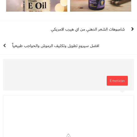
تجربة بيوتين 10000 لتطويل الشعر بسرعه
تجربتي مع زيت فيتامين e وفوائده لتفتيح
وعلاقته بحب الشباب | حبوب ناترول
البشرة وتنعيم الشعر وكيف استخدمه في
شامبوهات الشعر الدهني من اي هيرب الامريكي
روتيني؟
افضل سيروم تطويل وتكثيف الرموش والحواجب طبيعياً
Emoticon