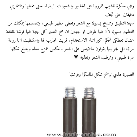
وهي مسكرة للشيب تمرريها على الجذور والشعيرات البيضاء حتى تغطيها وتنتظري
دقيقتن حتى تجف
سهلة التطبيق وتندمج بسهولة مع الشعر وتعطي مظهر طبيعي، وتصميمها يمكنك من
التطبيق بسهولة لأن فيها طرفين او جهتين ان صح التعبير كل جهة فيها فرشة مختلفة
عشان تعطكي تحكم اكبر اثناء الاستخدام، قريت تجارب لها واستنظبت انها روعة
مرة، اللي مجربينها يقولون ماتتيبس على الشعر بالعكس تنمزج معاه ويطلع شكلها
مرة طبيعي، وترطب الشعر وتغذية 💗
الصورة هذي توضح شكل الماسكرا وفرشتها