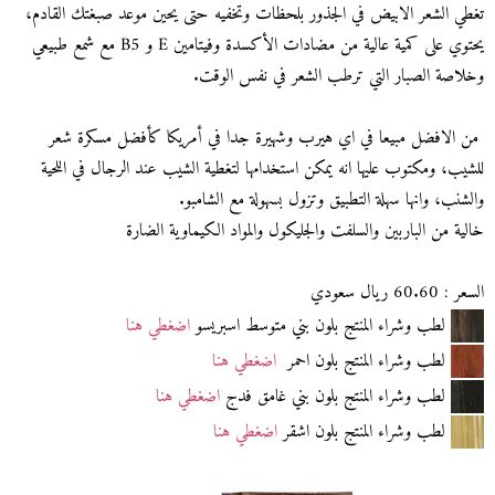
تغطي الشعر الابيض في الجذور بلحظات وتخفيه حتى يحين موعد صبغتك القادم،
يحتوي على كمية عالية من مضادات الأكسدة وفيتامين E و B5 مع شمع طبيعي
وخلاصة الصبار التي ترطب الشعر في نفس الوقت.
من الافضل مبيعا في اي هيرب وشهيرة جدا في أمريكا كأفضل مسكرة شعر
للشيب، ومكتوب عليها انه يمكن استخدامها لتغطية الشيب عند الرجال في اللحية
والشنب، وانها سهلة التطبيق وتزول بسهولة مع الشامبو.
خالية من الباربين والسلفت والجليكول والمواد الكيماوية الضارة
السعر : 60.60 ريال سعودي
لطب وشراء المنتج بلون بني متوسط اسبريسو
اضغطي هنا
لطب وشراء المنتج بلون احمر
اضغطي هنا
لطب وشراء المنتج بلون بني غامق فدج
اضغطي هنا
لطب وشراء المنتج بلون اشقر
اضغطي هنا