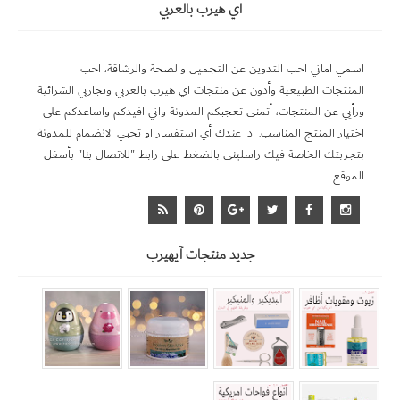
اي هيرب بالعربي
اسمي اماني احب التدوين عن التجميل والصحة والرشاقة، احب
المنتجات الطبيعية وأدون عن منتجات اي هيرب بالعربي وتجاربي الشرائية
ورأيي عن المنتجات، أتمنى تعجبكم المدونة واني افيدكم واساعدكم على
اختيار المنتج المناسب. اذا عندك أي استفسار او تحبي الانضمام للمدونة
بتجربتك الخاصة فيك راسليني بالضغط على رابط "للاتصال بنا" بأسفل
الموقع
جديد منتجات آيهيرب