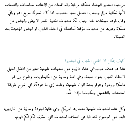
مرحبا، الجذور البيضاء مشكلة مزعجة وقد تمنعك من الذهاب للمناسبات والطلعات
لأنها شكلها مزعج وصعب التعامل معها خصوصا اذا كان شعرك سريع النمو وباقي
وقت لموعد صبغتك، لهذا جبت لكم منتجات تغطية الشعر الابيض والجذور من
مسكرة وغيرها من منتجات مؤقتة تساعدك في اخفاء الشيب او الجذور الجديدة بعد
الصبغة.
كيف يمكن ان اغطي الشيب في الجذور؟
هذا هو هدف موضوعي هذا، فاليوم معي منتجات طبيعية تعتبر من افضل الحيل
لاخفاء الشيب بدون صبغة. وهي آمنة وخالية من الكيماويات وتتنوع بين قلم
ماسكرا وبودرة وتتوفر بعدة الوان طبيعية، وطبعا زي ما عودتكم اني اشرح طريقة
استخدامها بالتفصيل ومكوناتها بإذن الله.
وكل هذه المنتجات طبيعية مصدرها امريكي وهي عالية الجودة وخالية من البارابين،
تابعو معي الموضوع للتعرفوا على اصناف المنتجات التي اخترتها لكم لكم اليوم.