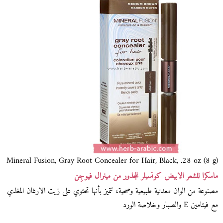
Mineral Fusion, Gray Root Concealer for Hair, Black, .28 oz (8 g)
ماسكرا للشعر الابيض كونسيلر للجذور من مينرال فيوجِن
مصنوعة من الوان معدنية طبيعية وصحية، تتميز بأنها تحتوي على زيت الارغان المغذي
مع فيتامين E والصبار وخلاصة الورد