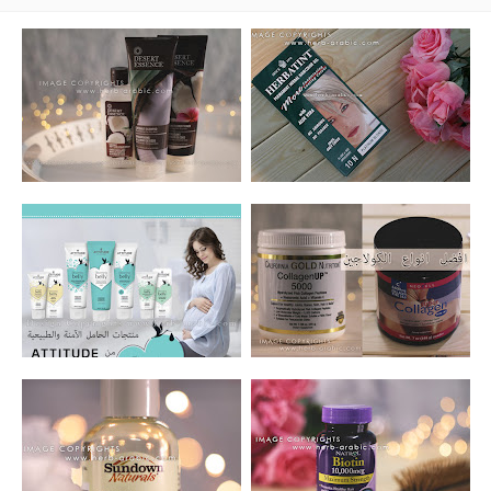
تجربتي لصبغة هيرباتنت باللون الاشقر البلاتيني
تجربة شامبو وبلسم ديزرت ايسنس بجوز الهند
افضل صبغة للشيب بدون امونيا وروائح واضرار
للشعر الجاف
افضل انواع الكولاجين واضراره وكيف استخدمه
منتجات العناية Blooming Belly بالارغان من
لنفخ الخدود ومتى تظهر نتائجه؟
اتيتيود الكندية